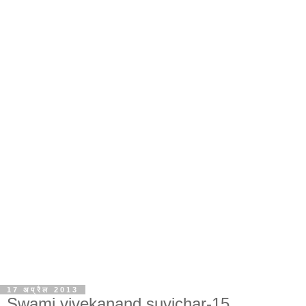
17 अप्रैल 2013
Swami vivekanand suvichar-15