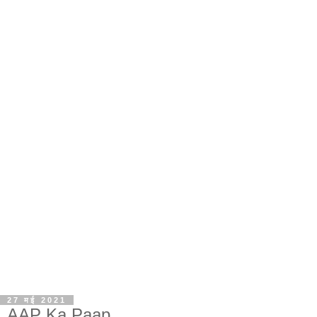
27 मई 2021
AAP Ka Paap