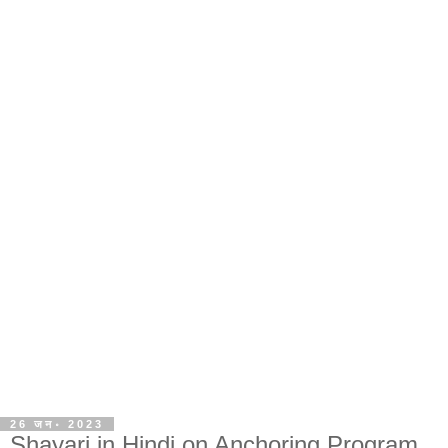
26 जन॰ 2023
Shayari in Hindi on Anchoring Program