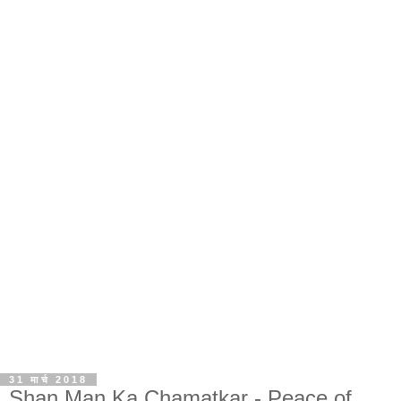
31 मार्च 2018
Shan Man Ka Chamatkar - Peace of