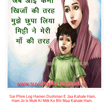
Sar Phire Log Hamen Dushman E Jaa Kahate Hain,
Ham Jo Is Mulk Ki Mitti Ko Bhi Maa Kahate Hain.