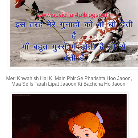
Meri Khwahish Hai Ki Main Phir Se Pharishta Hoo Jaoon,
Maa Se Is Tarah Lipat Jaaoon Ki Bachcha Ho Jaoon.