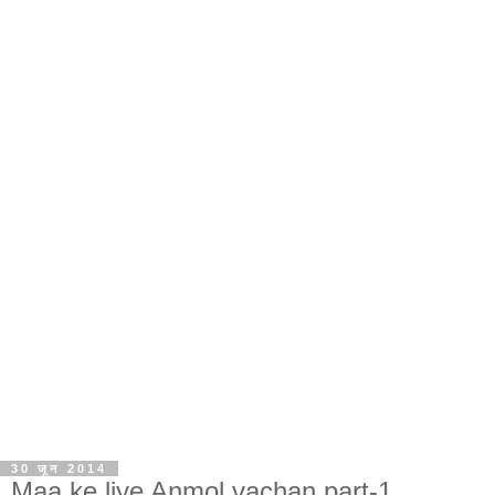
30 जून 2014
Maa ke liye Anmol vachan part-1