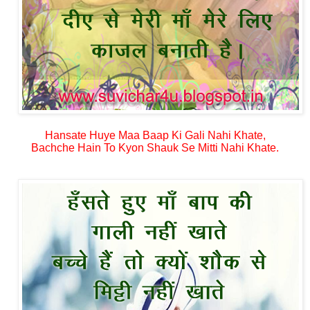
Hansate Huye Maa Baap Ki Gali Nahi Khate,
Bachche Hain To Kyon Shauk Se Mitti Nahi Khate.