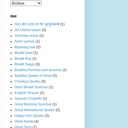
लेबल
500 और 1000 के नोट चुटकुलेबाजी
(1)
APJ Abdul kalam
(3)
Achchhe vichar
(2)
Amrit vachan
(1)
Bajarang bali
(2)
Bhakti Geet
(1)
Bhakti Ras
(1)
Bhakti Sagar
(3)
Buddha Purnima and suvichar
(1)
Buddha Quotes in Hindi
(3)
Chankya Quotes
(5)
Desh Bhakti Suvichar
(1)
English Shayari
(1)
Ganesh Chaturthi
(1)
Good Morning Suvichar
(1)
Great Motivational Quotes
(5)
Happy Holi Quotes
(2)
Hindi Kavita
(4)
Hindi Story
(7)