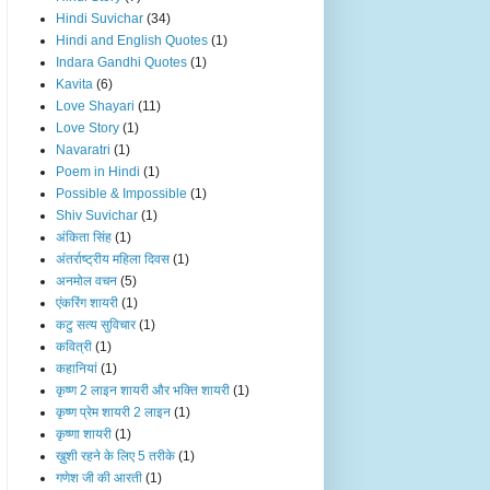
Hindi Suvichar
(34)
Hindi and English Quotes
(1)
Indara Gandhi Quotes
(1)
Kavita
(6)
Love Shayari
(11)
Love Story
(1)
Navaratri
(1)
Poem in Hindi
(1)
Possible & Impossible
(1)
Shiv Suvichar
(1)
अंकिता सिंह
(1)
अंतर्राष्ट्रीय महिला दिवस
(1)
अनमोल वचन
(5)
एंकरिंग शायरी
(1)
कटु सत्य सुविचार
(1)
कवित्री
(1)
कहानियां
(1)
कृष्ण 2 लाइन शायरी और भक्ति शायरी
(1)
कृष्ण प्रेम शायरी 2 लाइन
(1)
कृष्णा शायरी
(1)
ख़ुशी रहने के लिए 5 तरीके
(1)
गणेश जी की आरती
(1)