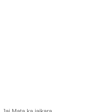
Jai Mata ka jaikara